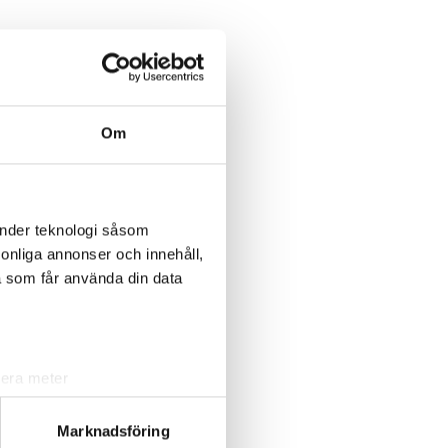
Om
änder teknologi såsom
rsonliga annonser och innehåll,
a som får använda din data
lera meter
ryck)
ljsektionen
. Du kan ändra
Marknadsföring