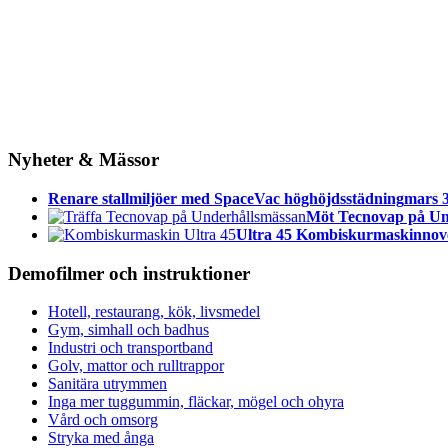
Nyheter & Mässor
Renare stallmiljöer med SpaceVac höghöjdsstädning
mars 3
Möt Tecnovap på Un
Ultra 45 Kombiskurmaskin
nov
Demofilmer och instruktioner
Hotell, restaurang, kök, livsmedel
Gym, simhall och badhus
Industri och transportband
Golv, mattor och rulltrappor
Sanitära utrymmen
Inga mer tuggummin, fläckar, mögel och ohyra
Vård och omsorg
Stryka med ånga