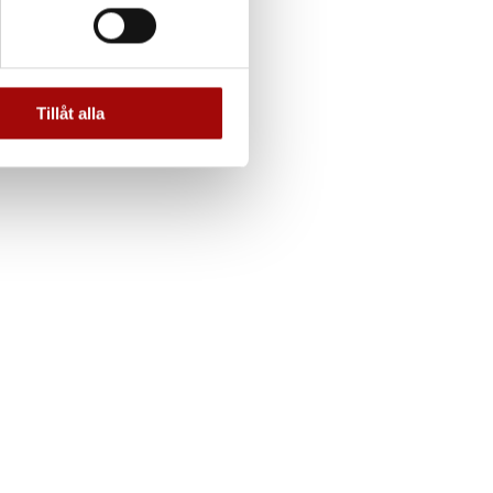
andahålla funktioner för
n information från din enhet
 tur kombinera informationen
Tillåt alla
deras tjänster.