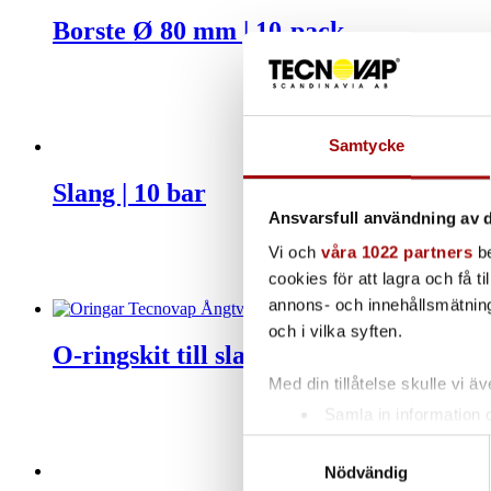
Borste Ø 80 mm | 10-pack
Samtycke
Slang | 10 bar
Ansvarsfull användning av d
Vi och
våra 1022 partners
be
cookies för att lagra och få t
annons- och innehållsmätning
och i vilka syften.
O-ringskit till slang ”Radames 10Bar”
Med din tillåtelse skulle vi äve
Samla in information 
Identifiera din enhet 
Samtyckesval
Ta reda på mer om hur dina pe
Nödvändig