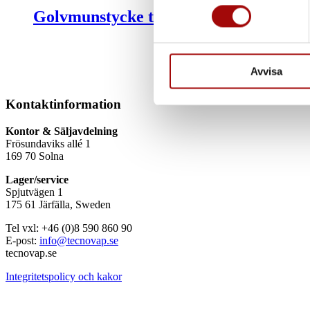
eller dra tillbaka ditt samtyc
Golvmunstycke till frysrum 375 mm me
Vi använder enhetsidentifierar
sociala medier och analysera 
till de sociala medier och a
Avvisa
med annan information som du 
Kontaktinformation
Kontor & Säljavdelning
Frösundaviks allé 1
169 70 Solna
Lager/service
Spjutvägen 1
175 61 Järfälla, Sweden
Tel vxl: +46 (0)8 590 860 90
E-post:
info@tecnovap.se
tecnovap.se
Integritetspolicy och kakor