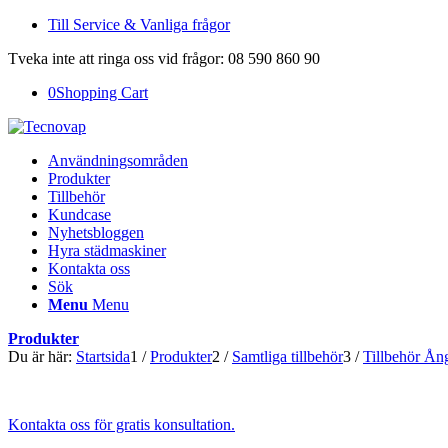
Till Service & Vanliga frågor
Tveka inte att ringa oss vid frågor: 08 590 860 90
0
Shopping Cart
Användningsområden
Produkter
Tillbehör
Kundcase
Nyhetsbloggen
Hyra städmaskiner
Kontakta oss
Sök
Menu
Menu
Produkter
Du är här:
Startsida
1
/
Produkter
2
/
Samtliga tillbehör
3
/
Tillbehör Ång
Kontakta oss för gratis konsultation.