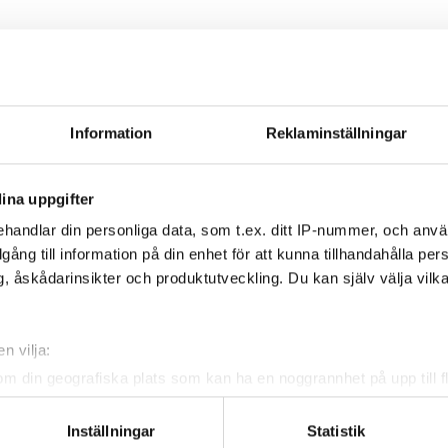
Nylon | Rostfri | Mässing
Information
Reklaminställningar
ina uppgifter
4m | 8m | 12m
handlar din personliga data, som t.ex. ditt IP-nummer, och anv
illgång till information på din enhet för att kunna tillhandahålla pe
, åskådarinsikter och produktutveckling. Du kan själv välja vilk
n vilja:
Radames 10 Bar
om din geografiska plats som kan ha en noggrannhet på upp till f
genom att aktivt skanna den för specifika kännetecken (fingeravt
rsonliga uppgifter behandlas och ställ in dina preferenser i
deta
Inställningar
Statistik