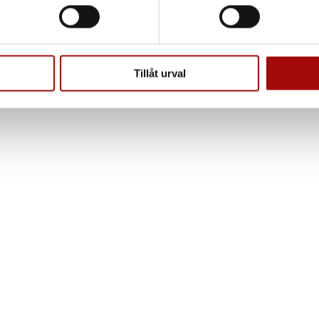
ke när som helst från cookie-förklaringen.
d 3 insatser
e för att anpassa innehållet och annonserna till användarna, tillh
375 mm
vår trafik. Vi vidarebefordrar även sådana identifierare och anna
nnons- och analysföretag som vi samarbetar med. Dessa kan i sin
Tillåt urval
har tillhandahållit eller som de har samlat in när du har använt 