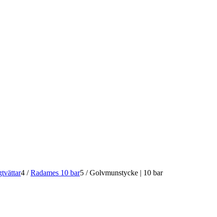
tvättar
4
/
Radames 10 bar
5
/
Golvmunstycke | 10 bar