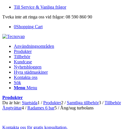
Till Service & Vanliga frågor
Tveka inte att ringa oss vid frågor: 08 590 860 90
0
Shopping Cart
Användningsområden
Produkter
Tillbehör
Kundcase
Nyhetsbloggen
Hyra städmaskiner
Kontakta oss
Sök
Menu
Menu
Produkter
Du är här:
Startsida
1
/
Produkter
2
/
Samtliga tillbehör
3
/
Tillbehör
Ångtvättar
4
/
Radames 6 bar
5
/
Ång/sug turbolans
Kontakta oss för gratis konsultation.