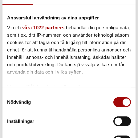
Kit Radames | 6 bar
KRGP00
Ansvarsfull användning av dina uppgifter
Vi och
våra 1022 partners
behandlar din personliga data,
som t.ex. ditt IP-nummer, och använder teknologi såsom
cookies för att lagra och få tillgång till information på din
Fönsterskrapa 250 mm
enhet för att kunna tillhandahålla personliga annonser och
innehåll, annons- och innehållsmätning, åskådarinsikter
250 mm
och produktutveckling. Du kan själv välja vilka som får
använda din data och i vilka syften.
Med din tillåtelse skulle vi även vilja:
Munstrycke | Sugpropp
Samla in information om din geografiska plats
Samtyckesval
Nödvändig
som kan ha en noggrannhet på upp till flera meter
Ø 60 mm | 10-pack
Identifiera din enhet genom att aktivt skanna den
för specifika kännetecken (fingeravtryck)
Inställningar
Ta reda på mer om hur dina personliga uppgifter
behandlas och ställ in dina preferenser i
detaljsektionen
.