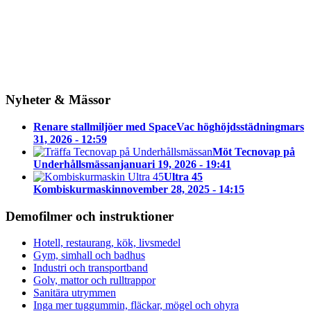
Nyheter & Mässor
Renare stallmiljöer med SpaceVac höghöjdsstädning
mars
31, 2026 - 12:59
Möt Tecnovap på
Underhållsmässan
januari 19, 2026 - 19:41
Ultra 45
Kombiskurmaskin
november 28, 2025 - 14:15
Demofilmer och instruktioner
Hotell, restaurang, kök, livsmedel
Gym, simhall och badhus
Industri och transportband
Golv, mattor och rulltrappor
Sanitära utrymmen
Inga mer tuggummin, fläckar, mögel och ohyra