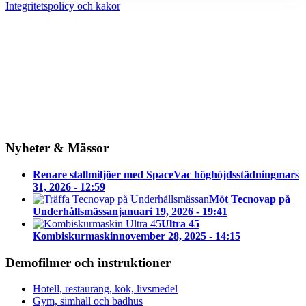
Integritetspolicy och kakor
Nyheter & Mässor
Renare stallmiljöer med SpaceVac höghöjdsstädning
mars
31, 2026 - 12:59
Möt Tecnovap på
Underhållsmässan
januari 19, 2026 - 19:41
Ultra 45
Kombiskurmaskin
november 28, 2025 - 14:15
Demofilmer och instruktioner
Hotell, restaurang, kök, livsmedel
Gym, simhall och badhus