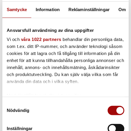
Related products
Samtycke
Information
Reklaminställningar
Om
Fönsterskrapa 250 mm
Ansvarsfull användning av dina uppgifter
250 mm
Vi och
våra 1022 partners
behandlar din personliga data,
som t.ex. ditt IP-nummer, och använder teknologi såsom
cookies för att lagra och få tillgång till information på din
enhet för att kunna tillhandahålla personliga annonser och
Munstycke tuggummi, mattor
innehåll, annons- och innehållsmätning, åskådarinsikter
och produktutveckling. Du kan själv välja vilka som får
PG5501
använda din data och i vilka syften.
Med din tillåtelse skulle vi även vilja:
Samla in information om din geografiska plats
Samtyckesval
Borste Ø 80 mm | 10-pack
Nödvändig
som kan ha en noggrannhet på upp till flera meter
Identifiera din enhet genom att aktivt skanna den
Nylon | Rostfri | Mässing
för specifika kännetecken (fingeravtryck)
Inställningar