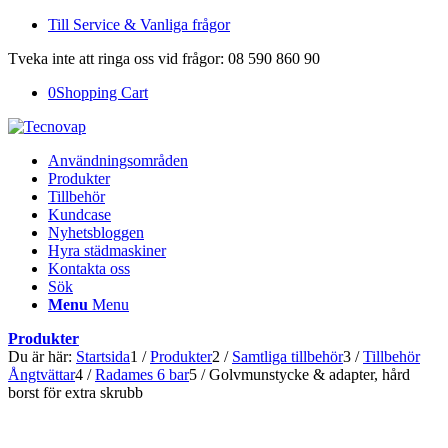
Till Service & Vanliga frågor
Tveka inte att ringa oss vid frågor: 08 590 860 90
0
Shopping Cart
Användningsområden
Produkter
Tillbehör
Kundcase
Nyhetsbloggen
Hyra städmaskiner
Kontakta oss
Sök
Menu
Menu
Produkter
Du är här:
Startsida
1
/
Produkter
2
/
Samtliga tillbehör
3
/
Tillbehör
Ångtvättar
4
/
Radames 6 bar
5
/
Golvmunstycke & adapter, hård
borst för extra skrubb