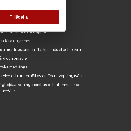
andahålla funktioner för
otell, restaurang, kök, livsmedel
n information från din enhet
ym, simhall och badhus
 tur kombinera informationen
Tillåt alla
ndustri och transportband
deras tjänster.
olv, mattor och rulltrappor
anitära utrymmen
nga mer tuggummin, fläckar, mögel och ohyra
ård och omsorg
tryka med ånga
ervice och underhåll av en Tecnovap ångtvätt
öghöjdsstädning inomhus och utomhus med
paceVac