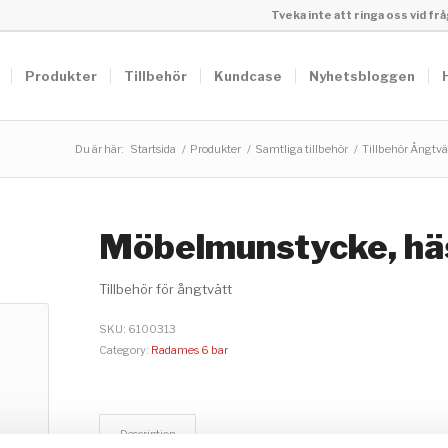
Tveka inte att ringa oss vid f
Produkter
Tillbehör
Kundcase
Nyhetsbloggen
Du är här:
Startsida
/
Produkter
/
Samtliga tillbehör
/
Tillbehör Ångtvä
Möbelmunstycke, hä
Tillbehör för ångtvätt
SKU:
6100313
Category:
Radames 6 bar
Description