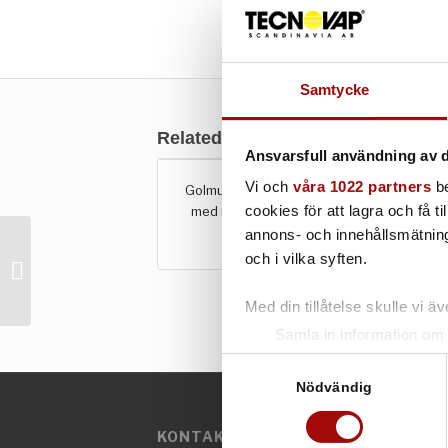
Samtycke
Related products
Ansvarsfull användning av d
Vi och
våra 1022 partners
be
Golmunstycke 105 mm, 1 insats
cookies för att lagra och få t
med neoprene/borste (nylon)
annons- och innehållsmätning
105 mm
och i vilka syften.
Tuggummimunstycke,
hårda golv
Med din tillåtelse skulle vi äve
Samla in information om 
Identifiera din enhet gen
Samtyckesval
Ta reda på mer om hur dina pe
Nödvändig
eller dra tillbaka ditt samtyc
KONTAKTINFORMATION