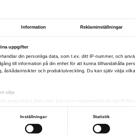
Information
Reklaminställningar
ina uppgifter
handlar din personliga data, som t.ex. ditt IP-nummer, och anv
Fönsterskrapa 250 mm
illgång till information på din enhet för att kunna tillhandahålla pe
250 mm
Munstycke för fönsterputsning
, åskådarinsikter och produktutveckling. Du kan själv välja vilk
250 mm
n vilja:
din geografiska plats som kan ha en noggrannhet på upp till fler
om att aktivt skanna den för specifika kännetecken (fingeravtryc
rsonliga uppgifter behandlas och ställ in dina preferenser i
deta
Inställningar
Statistik
ke när som helst från cookie-förklaringen.
NYHETER & MÄSSOR
D