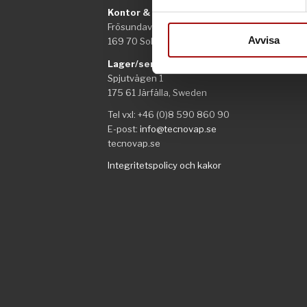
Vi använder enhetsidentifierar
Kontor & Säljavdelning
sociala medier och analysera 
Frösundaviks allé 1
till de sociala medier och a
Avvisa
169 70 Solna
med annan information som du 
Lager/service
Spjutvägen 1
175 61 Järfälla, Sweden
Tel vxl: +46 (0)8 590 860 90
E-post:
info@tecnovap.se
tecnovap.se
Integritetspolicy och kakor