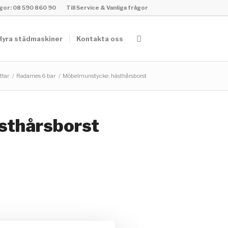
rågor: 08 590 860 90
Till Service & Vanliga frågor
Hyra städmaskiner
Kontakta oss
ttar
/
Radames 6 bar
/
Möbelmunstycke, hästhårsborst
sthårsborst