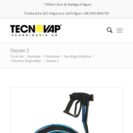
Till Service & Vanliga frågor
Tveka inte att ringa oss vid frågor: 08 590 860 90
Geyser 2
Du är här:
Startsida
/
Produkter
/
Samtliga tillbehör
/
Tillbehör Ångtvättar
/
Geyser 2