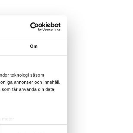
rta
ll finns det
Om
ller tunga,
rmaskin
är
vån, sänka
 kraftfull
änder teknologi såsom
engöringen
rsonliga annonser och innehåll,
a som får använda din data
a meter
k)