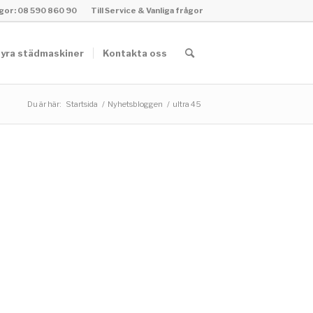
rågor: 08 590 860 90
Till Service & Vanliga frågor
yra städmaskiner
Kontakta oss
Du är här:
Startsida
/
Nyhetsbloggen
/
ultra 45