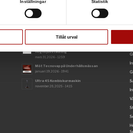
rsonliga uppgifter behandlas och ställ in dina preferenser i
deta
Inställningar
Statistik
ke när som helst från cookie-förklaringen.
e för att anpassa innehållet och annonserna till användarna, tillh
vår trafik. Vi vidarebefordrar även sådana identifierare och anna
NYHETER & MÄSSOR
D
nnons- och analysföretag som vi samarbetar med. Dessa kan i sin
Tillåt urval
har tillhandahållit eller som de har samlat in när du har använt 
H
Renare stallmiljöer med SpaceVac
höghöjdsstädning
G
mars 31, 2026 - 12:59
I
Möt Tecnovap på Underhållsmässan
januari 19, 2026 - 19:41
G
S
Ultra 45 Kombiskurmaskin
november 28, 2025 - 14:15
I
V
S
S
H
S