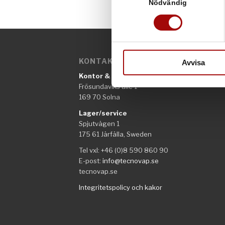
Ta reda på mer om hur dina pe
Nödvändig
eller dra tillbaka ditt samtyc
Vi använder enhetsidentifierar
sociala medier och analysera 
KONTAKTINFORMATION
till de sociala medier och a
Avvisa
med annan information som du 
Kontor & Säljavdelning
Frösundaviks allé 1
169 70 Solna
Lager/service
Spjutvägen 1
175 61 Järfälla, Sweden
Tel vxl: +46 (0)8 590 860 90
E-post:
info@tecnovap.se
tecnovap.se
Integritetspolicy och kakor