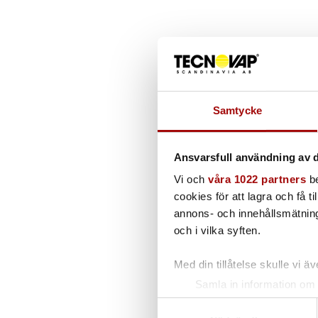
Samtycke
Ansvarsfull användning av d
Vi och
våra 1022 partners
be
cookies för att lagra och få t
annons- och innehållsmätning
och i vilka syften.
Med din tillåtelse skulle vi äve
Samla in information om 
Identifiera din enhet gen
Samtyckesval