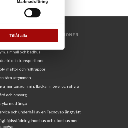
ljsektionen
. Du kan ändra
Marknadsföring
andahålla funktioner för
n information från din enhet
EMOFILMER OCH INSTRUKTIONER
 tur kombinera informationen
Tillåt alla
deras tjänster.
otell, restaurang, kök, livsmedel
ym, simhall och badhus
ndustri och transportband
olv, mattor och rulltrappor
anitära utrymmen
nga mer tuggummin, fläckar, mögel och ohyra
ård och omsorg
tryka med ånga
ervice och underhåll av en Tecnovap ångtvätt
öghöjdsstädning inomhus och utomhus med
paceVac