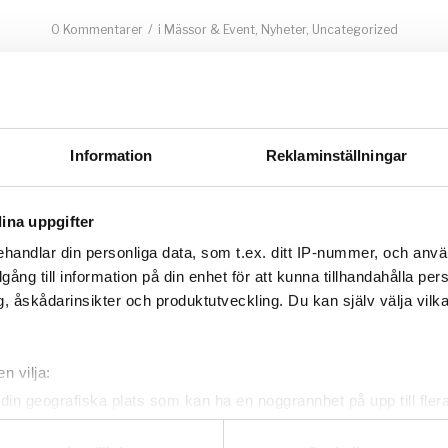
/
0 Kommentarer
i
Mässor & Event
,
Nyheter
,
Uncategorized
Framtidens sma
golvrengöring – Ultra 45
När effektivitet, ekonomi och arbetsmiljö spelar ro
Information
Reklaminställningar
ingen tid att slösa på långsam manuell städning e
svårmanövrerade maskiner.
Ultra 45 Kombisku
utvecklad för proffs som vill höja resultatni
ina uppgifter
kostnaderna och få en enklare arbetsdag. Med
handlar din personliga data, som t.ex. ditt IP-nummer, och anv
skurprestanda, låg vikt och batteridrift blir r
illgång till information på din enhet för att kunna tillhandahålla pe
snabbare, smidigare och betydligt mer hållbar.
, åskådarinsikter och produktutveckling. Du kan själv välja vilk
Läs mer
n vilja:
din geografiska plats som kan ha en noggrannhet på upp till fler
om att aktivt skanna den för specifika kännetecken (fingeravtryc