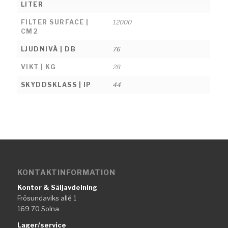
LITER
FILTER SURFACE |
12000
CM2
LJUDNIVÅ | DB
76
VIKT | KG
28
SKYDDSKLASS | IP
44
KONTAKTINFORMATION
Kontor & Säljavdelning
Frösundaviks allé 1
169 70 Solna
Lager/service