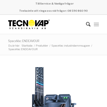
Till Service & Vanliga frågor
Tveka inte att ringa oss vid frågor: 08 590 860 90
SpaceVac ENDEAVOUR
Du är här:
Startsida
/
Produkter
/
SpaceVac industridammsugare
/
SpaceVac ENDEAVOUR