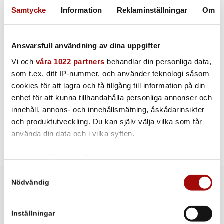
Samtycke
Information
Reklaminställningar
Om
Ansvarsfull användning av dina uppgifter
Vi och
våra 1022 partners
behandlar din personliga data,
som t.ex. ditt IP-nummer, och använder teknologi såsom
cookies för att lagra och få tillgång till information på din
enhet för att kunna tillhandahålla personliga annonser och
innehåll, annons- och innehållsmätning, åskådarinsikter
och produktutveckling. Du kan själv välja vilka som får
använda din data och i vilka syften.
Med din tillåtelse skulle vi även vilja:
Samla in information om din geografiska plats som
Samtyckesval
Nödvändig
kan ha en noggrannhet på upp till flera meter
Identifiera din enhet genom att aktivt skanna den för
SpaceVac: Innovation not Imitation.
specifika kännetecken (fingeravtryck)
Inställningar
Ta reda på mer om hur dina personliga uppgifter