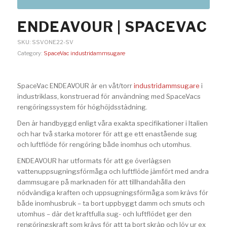
ENDEAVOUR | SPACEVAC
SKU:
SSVONE22-SV
Category:
SpaceVac industridammsugare
SpaceVac ENDEAVOUR är en våt/torr
industridammsugare
i
industriklass, konstruerad för användning med SpaceVacs
rengöringssystem för höghöjdsstädning.
Den är handbyggd enligt våra exakta specifikationer i Italien
och har två starka motorer för att ge ett enastående sug
och luftflöde för rengöring både inomhus och utomhus.
ENDEAVOUR har utformats för att ge överlägsen
vattenuppsugningsförmåga och luftflöde jämfört med andra
dammsugare på marknaden för att tillhandahålla den
nödvändiga kraften och uppsugningsförmåga som krävs för
både inomhusbruk – ta bort uppbyggt damm och smuts och
utomhus – där det kraftfulla sug- och luftflödet ger den
rengöringskraft som krävs för att ta bort skräp och löv ur ex