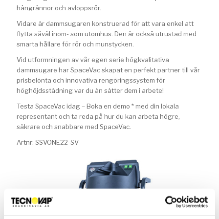
hängrännor och avloppsrör.
Vidare är dammsugaren konstruerad för att vara enkel att
flytta såväl inom- som utomhus. Den är också utrustad med
smarta hållare för rör och munstycken.
Vid utformningen av vår egen serie högkvalitativa
dammsugare har SpaceVac skapat en perfekt partner till vår
prisbelönta och innovativa rengöringssystem för
höghöjdsstädning var du än sätter dem i arbete!
Testa SpaceVac idag – Boka en demo * med din lokala
representant och ta reda på hur du kan arbeta högre,
säkrare och snabbare med SpaceVac.
Artnr: SSVONE22-SV