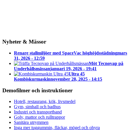
Nyheter & Mässor
Renare stallmiljöer med SpaceVac höghöjdsstädning
mars
31, 2026 - 12:59
Möt Tecnovap på
Underhållsmässan
januari 19, 2026 - 19:41
Ultra 45
Kombiskurmaskin
november 28, 2025 - 14:15
Demofilmer och instruktioner
Hotell, restaurang, kök, livsmedel
Gym, simhall och badhus
Industri och transportband
Golv, mattor och rulltrappor
Sanitära utrymmen
Inga mer tuggummin, fläckar, mögel och ohyra