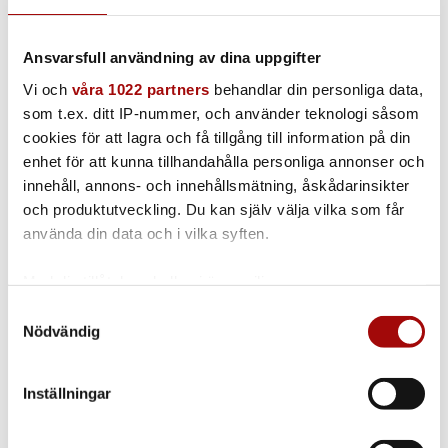
Ånglans
Kort variant
Ansvarsfull användning av dina uppgifter
Vi och
våra 1022 partners
behandlar din personliga data,
som t.ex. ditt IP-nummer, och använder teknologi såsom
cookies för att lagra och få tillgång till information på din
Borste naturhår
enhet för att kunna tillhandahålla personliga annonser och
innehåll, annons- och innehållsmätning, åskådarinsikter
Naturhår | Ø 28mm
och produktutveckling. Du kan själv välja vilka som får
använda din data och i vilka syften.
Med din tillåtelse skulle vi även vilja:
Borste 230mm till insats (lång hård
Samla in information om din geografiska plats
Samtyckesval
nylon)
Nödvändig
som kan ha en noggrannhet på upp till flera meter
Identifiera din enhet genom att aktivt skanna den
230 mm
för specifika kännetecken (fingeravtryck)
Inställningar
Ta reda på mer om hur dina personliga uppgifter
behandlas och ställ in dina preferenser i
detaljsektionen
.