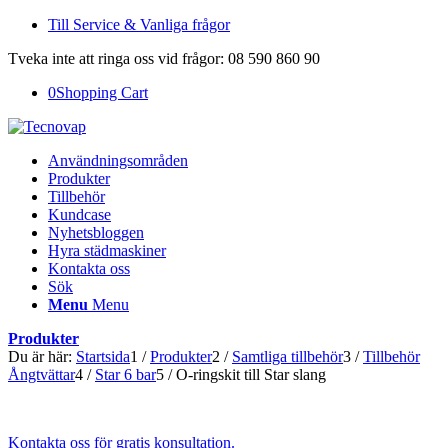
Till Service & Vanliga frågor
Tveka inte att ringa oss vid frågor: 08 590 860 90
0
Shopping Cart
Användningsområden
Produkter
Tillbehör
Kundcase
Nyhetsbloggen
Hyra städmaskiner
Kontakta oss
Sök
Menu
Menu
Produkter
Du är här:
Startsida
1
/
Produkter
2
/
Samtliga tillbehör
3
/
Tillbehör
Ångtvättar
4
/
Star 6 bar
5
/
O-ringskit till Star slang
Kontakta oss för gratis konsultation.