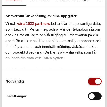
Rund borste Ø 28 mm med gänga
Mässing | Rostfri | Nylon
Ansvarsfull användning av dina uppgifter
Vi och
våra 1022 partners
behandlar din personliga data,
som t.ex. ditt IP-nummer, och använder teknologi såsom
cookies för att lagra och få tillgång till information på din
Borste | 10-pack
enhet för att kunna tillhandahålla personliga annonser och
innehåll, annons- och innehållsmätning, åskådarinsikter
Nylon | Ø 60 mm |10-pack
och produktutveckling. Du kan själv välja vilka som får
använda din data och i vilka syften.
Med din tillåtelse skulle vi även vilja:
Skrapa | 10-pack
Samla in information om din geografiska plats
Samtyckesval
Nödvändig
som kan ha en noggrannhet på upp till flera meter
Nylon | 10-pack
Identifiera din enhet genom att aktivt skanna den
för specifika kännetecken (fingeravtryck)
Inställningar
Ta reda på mer om hur dina personliga uppgifter
behandlas och ställ in dina preferenser i
detaljsektionen
.