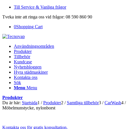
Till Service & Vanliga frågor
Tveka inte att ringa oss vid frågor: 08 590 860 90
0
Shopping Cart
Användningsområden
Produkter
Tillbehör
Kundcase
Nyhetsbloggen
Hyra städmaskiner
Kontakta oss
Sök
Menu
Menu
Produkter
Du är här:
Startsida
1
/
Produkter
2
/
Samtliga tillbehör
3
/
CarWash
4
/
Möbelmunstycke, nylonborst
Kontakta oss för gratis konsultation.