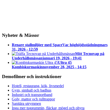
Nyheter & Mässor
Renare stallmiljöer med SpaceVac höghöjdsstädning
mars
31, 2026 - 12:59
Möt Tecnovap på
Underhållsmässan
januari 19, 2026 - 19:41
Ultra 45
Kombiskurmaskin
november 28, 2025 - 14:15
Demofilmer och instruktioner
Hotell, restaurang, kök, livsmedel
Gym, simhall och badhus
Industri och transportband
Golv, mattor och rulltrappor
Sanitära utrymmen
Inga mer tuggummin, fläckar, mögel och ohyra