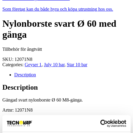
Som företag kan du både hyra och köpa utrustning hos oss.
Nylonborste svart Ø 60 med
gänga
Tillbehör för ångtvätt
SKU:
12071N8
Categories:
Geyser 1
,
July 10 bar
,
Star 10 bar
Description
Description
Gängad svart nylonborste Ø 60 M8-gänga.
Artnr: 12071N8
Related products