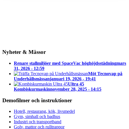
Nyheter & Mässor
Renare stallmiljöer med SpaceVac höghöjdsstädning
mars
31, 2026 - 12:59
Möt Tecnovap på
Underhållsmässan
januari 19, 2026 - 19:41
Ultra 45
Kombiskurmaskin
november 28, 2025 - 14:15
Demofilmer och instruktioner
Hotell, restaurang, kök, livsmedel
Gym, simhall och badhus
Industri och transportband
Golv, mattor och rulltrappor