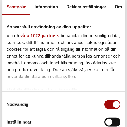
Samtycke
Information
Reklaminställningar
Om
Ångmopp 220 mm med gummilist
220 mm | oledad
Ansvarsfull användning av dina uppgifter
Vi och
våra 1022 partners
behandlar din personliga data,
som t.ex. ditt IP-nummer, och använder teknologi såsom
cookies för att lagra och få tillgång till information på din
Ånglans bajonett med gänga
enhet för att kunna tillhandahålla personliga annonser och
innehåll, annons- och innehållsmätning, åskådarinsikter
14,4 kW | 10,8 kW | 7,2-3,6 kW
och produktutveckling. Du kan själv välja vilka som får
använda din data och i vilka syften.
Med din tillåtelse skulle vi även vilja:
Kit (endast för 3,6 kW maskin)
Samla in information om din geografiska plats
Samtyckesval
Nödvändig
som kan ha en noggrannhet på upp till flera meter
3,6 kW
Identifiera din enhet genom att aktivt skanna den
för specifika kännetecken (fingeravtryck)
Inställningar
Ta reda på mer om hur dina personliga uppgifter