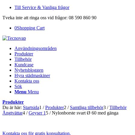
Till Service & Vanliga frågor
Tveka inte att ringa oss vid frågor: 08 590 860 90
0
Shopping Cart
Användningsområden
Produkter
Tillbehör
Kundcase
Nyhetsbloggen
Hyra städmaskiner
Kontakta oss
Sök
Menu
Menu
Produkter
Du är här:
Startsida
1
/
Produkter
2
/
Samtliga tillbehör
3
/
Tillbehör
Ångtvättar
4
/
Geyser 1
5
/
Nylonborste svart Ø 60 med gänga
Kontakta oss för gratis konsultation.