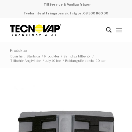
Till Service & Vanliga frågor
Tveka inte att ringa oss vid frågor: 08 590 860 90
Produkter
Du är här:
Startsida
/
Produkter
/
Samtliga tillbehör
/
Tillbehör Ångtvättar
/
July 10 bar
/
Rektangulär borste | 10 bar