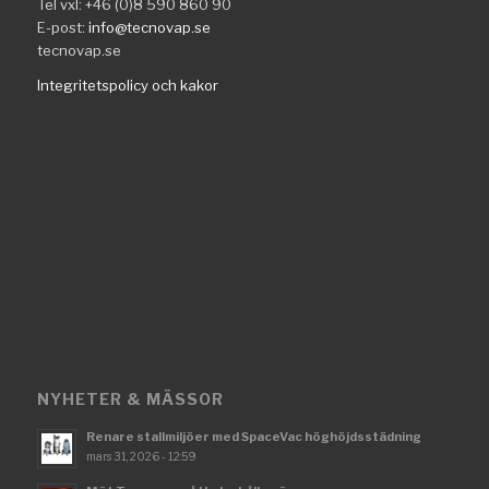
Tel vxl: +46 (0)8 590 860 90
E-post:
info@tecnovap.se
tecnovap.se
Integritetspolicy och kakor
NYHETER & MÄSSOR
Renare stallmiljöer med SpaceVac höghöjdsstädning
mars 31, 2026 - 12:59