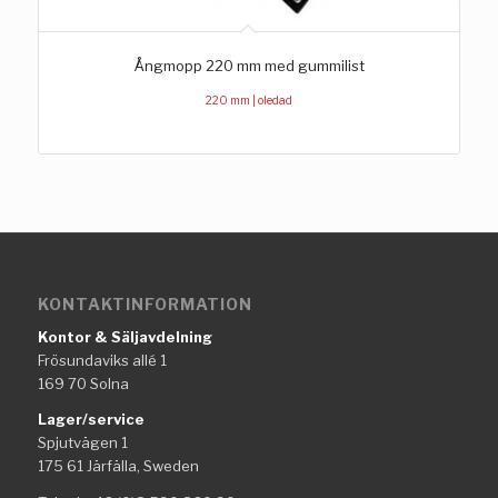
Ångmopp 220 mm med gummilist
220 mm | oledad
KONTAKTINFORMATION
Kontor & Säljavdelning
Frösundaviks allé 1
169 70 Solna
Lager/service
Spjutvägen 1
175 61 Järfälla, Sweden