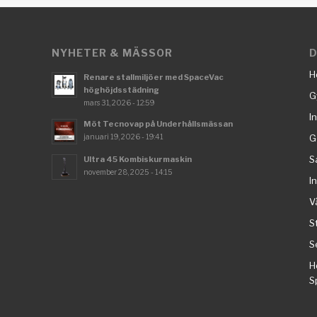
NYHETER & MÄSSOR
D
H
Renare stallmiljöer med SpaceVac
höghöjdsstädning
G
mars 31, 2026 - 12:59
I
Möt Tecnovap på Underhållsmässan
januari 19, 2026 - 19:41
G
S
Ultra 45 Kombiskurmaskin
november 28, 2025 - 14:15
I
V
S
S
H
S