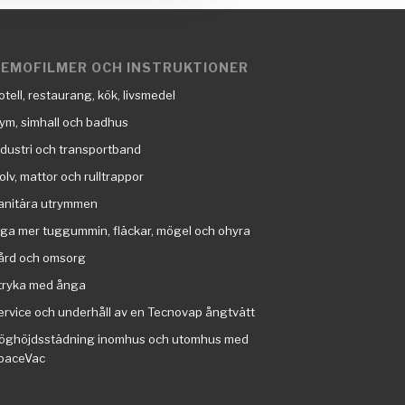
EMOFILMER OCH INSTRUKTIONER
otell, restaurang, kök, livsmedel
ym, simhall och badhus
ndustri och transportband
olv, mattor och rulltrappor
anitära utrymmen
nga mer tuggummin, fläckar, mögel och ohyra
ård och omsorg
tryka med ånga
ervice och underhåll av en Tecnovap ångtvätt
öghöjdsstädning inomhus och utomhus med
paceVac