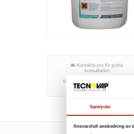
Kontakta oss för gratis
konsultation.
Som företag kan du både hyra och
köpa utrustning hos oss.
Samtycke
Ansvarsfull användning av d