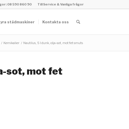
rågor: 08 590 860 90
Till Service & Vanliga frågor
yra städmaskiner
Kontakta oss
/
Kemikalier
/
Nautilus, 5 l dunk, olja-sot, mot fet smuts
ja-sot, mot fet