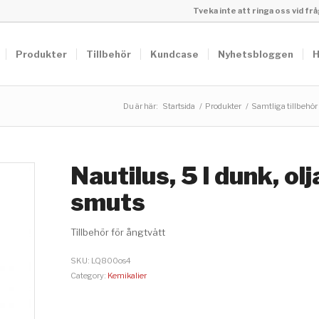
Tveka inte att ringa oss vid f
Produkter
Tillbehör
Kundcase
Nyhetsbloggen
H
Du är här:
Startsida
/
Produkter
/
Samtliga tillbehör
Nautilus, 5 l dunk, ol
smuts
Tillbehör för ångtvätt
SKU:
LQ800os4
Category:
Kemikalier