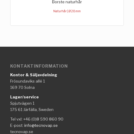
Borste naturhår
Naturhår | Ø 28mm
KONTAKTINFORMATION
Kontor & Säljavdelning
Frösundaviks allé 1
169 70 Solna
Lager/service
Spjutvägen 1
175 61 Järfälla, Sweden
Tel vxl: +46 (0)8 590 860 90
E-post:
info@tecnovap.se
tecnovap.se