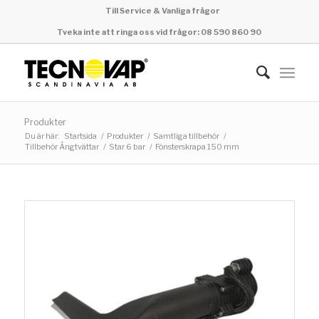
Till Service & Vanliga frågor
Tveka inte att ringa oss vid frågor: 08 590 860 90
Produkter
Du är här:
Startsida
/
Produkter
/
Samtliga tillbehör
/
Tillbehör Ångtvättar
/
Star 6 bar
/
Fönsterskrapa 150 mm