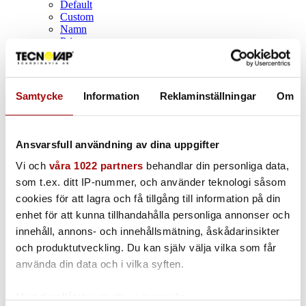
Default
Custom
Namn
Pris
Datum
Popularity (sales)
Average rating
Relevance
Samtycke
Information
Reklaminställningar
Om
Random
Product ID
Visa
100 Produkter per sida
Ansvarsfull användning av dina uppgifter
100 Produkter per sida
200 Produkter per sida
Vi och
våra 1022 partners
behandlar din personliga data,
300 Produkter per sida
som t.ex. ditt IP-nummer, och använder teknologi såsom
cookies för att lagra och få tillgång till information på din
enhet för att kunna tillhandahålla personliga annonser och
Z-Water System: högeffektivt
innehåll, annons- och innehållsmätning, åskådarinsikter
alkaliskt vatten
och produktutveckling. Du kan själv välja vilka som får
använda din data och i vilka syften.
Med din tillåtelse skulle vi även vilja: