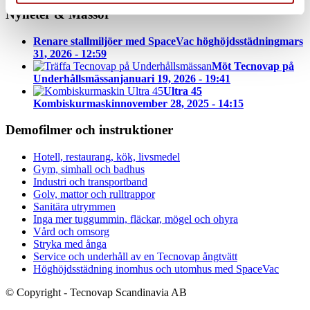
Nyheter & Mässor
Renare stallmiljöer med SpaceVac höghöjdsstädning
mars
31, 2026 - 12:59
Möt Tecnovap på
Underhållsmässan
januari 19, 2026 - 19:41
Ultra 45
Kombiskurmaskin
november 28, 2025 - 14:15
Demofilmer och instruktioner
Hotell, restaurang, kök, livsmedel
Gym, simhall och badhus
Industri och transportband
Golv, mattor och rulltrappor
Sanitära utrymmen
Inga mer tuggummin, fläckar, mögel och ohyra
Vård och omsorg
Stryka med ånga
Service och underhåll av en Tecnovap ångtvätt
Höghöjdsstädning inomhus och utomhus med SpaceVac
© Copyright - Tecnovap Scandinavia AB