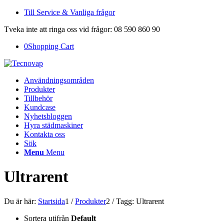
Till Service & Vanliga frågor
Tveka inte att ringa oss vid frågor: 08 590 860 90
0
Shopping Cart
Användningsområden
Produkter
Tillbehör
Kundcase
Nyhetsbloggen
Hyra städmaskiner
Kontakta oss
Sök
Menu
Menu
Ultrarent
Du är här:
Startsida
1
/
Produkter
2
/
Tagg: Ultrarent
Sortera utifrån
Default