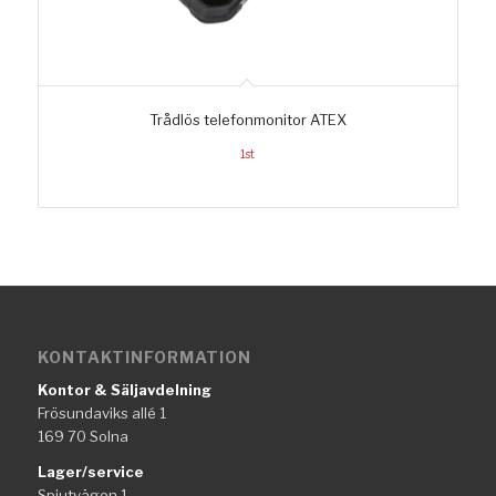
Trådlös telefonmonitor ATEX
1st
KONTAKTINFORMATION
Kontor & Säljavdelning
Frösundaviks allé 1
169 70 Solna
Lager/service
Spjutvägen 1