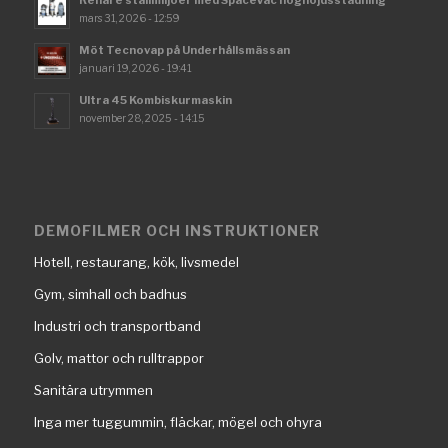
Renare stallmiljöer med SpaceVac höghöjdsstädning
mars 31, 2026 - 12:59
Möt Tecnovap på Underhållsmässan
januari 19, 2026 - 19:41
Ultra 45 Kombiskurmaskin
november 28, 2025 - 14:15
DEMOFILMER OCH INSTRUKTIONER
Hotell, restaurang, kök, livsmedel
Gym, simhall och badhus
Industri och transportband
Golv, mattor och rulltrappor
Sanitära utrymmen
Inga mer tuggummin, fläckar, mögel och ohyra