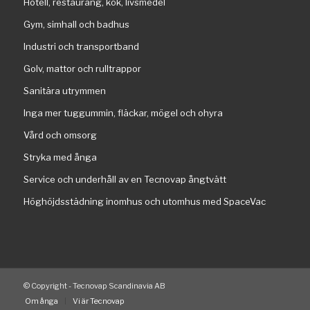
Hotell, restaurang, kök, livsmedel
Gym, simhall och badhus
Industri och transportband
Golv, mattor och rulltrappor
Sanitära utrymmen
Inga mer tuggummin, fläckar, mögel och ohyra
Vård och omsorg
Stryka med ånga
Service och underhåll av en Tecnovap ångtvätt
Höghöjdsstädning inomhus och utomhus med SpaceVac
© Copyright - Tecnovap Scandinavia AB
Om ånga
Vi är Tecnovap