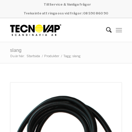
Till Service & Vanliga frågor
Tveka inte att ringa oss vid frågor: 08 590 860 90
slang
Du är här:
Startsida
/
Produkter
/
Tagg: slang