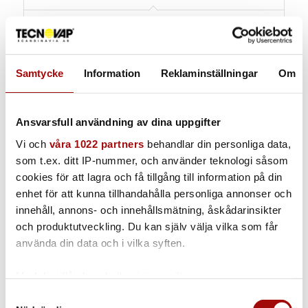
Slang | 10 bar
4m | 8m | 12m
Samtycke
Information
Reklaminställningar
Om
Ansvarsfull användning av dina uppgifter
Vi och
våra 1022 partners
behandlar din personliga data,
som t.ex. ditt IP-nummer, och använder teknologi såsom
cookies för att lagra och få tillgång till information på din
enhet för att kunna tillhandahålla personliga annonser och
innehåll, annons- och innehållsmätning, åskådarinsikter
och produktutveckling. Du kan själv välja vilka som får
använda din data och i vilka syften.
Med din tillåtelse skulle vi även vilja:
Samla in information om din geografiska plats som
Samtyckesval