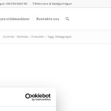
rågor: 08 590 860 90
Till Service & Vanliga frågor
yra städmaskiner
Kontakta oss
Du är här:
Startsida
/
Produkter
/
Tagg: Nätaggregat