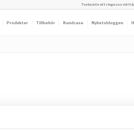
Tveka inte att ringa oss vid f
Produkter
Tillbehör
Kundcase
Nyhetsbloggen
H