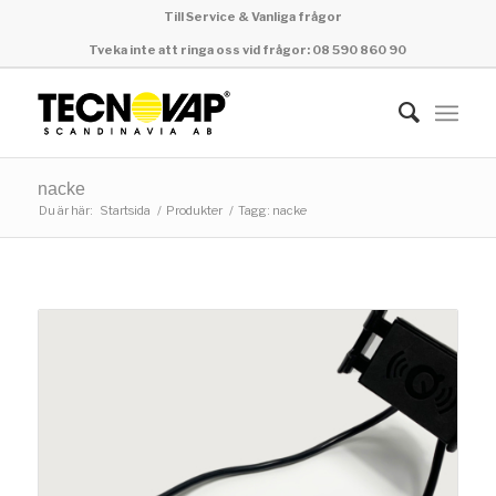
Till Service & Vanliga frågor
Tveka inte att ringa oss vid frågor: 08 590 860 90
nacke
Du är här:
Startsida
/
Produkter
/
Tagg: nacke