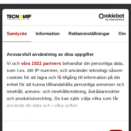
KONTAKTINFORMATION
Kontor & Säljavdelning
Samtycke
Information
Reklaminställningar
Om
Frösundaviks allé 1
169 70 Solna
Lager/service
Ansvarsfull användning av dina uppgifter
Spjutvägen 1
Vi och
våra 1022 partners
behandlar din personliga data,
175 61 Järfälla, Sweden
som t.ex. ditt IP-nummer, och använder teknologi såsom
Tel vxl: +46 (0)8 590 860 90
cookies för att lagra och få tillgång till information på din
E-post:
info@tecnovap.se
enhet för att kunna tillhandahålla personliga annonser och
tecnovap.se
innehåll, annons- och innehållsmätning, åskådarinsikter
Integritetspolicy och kakor
och produktutveckling. Du kan själv välja vilka som får
använda din data och i vilka syften.
Med din tillåtelse skulle vi även vilja:
Samla in information om din geografiska plats som
Samtyckesval