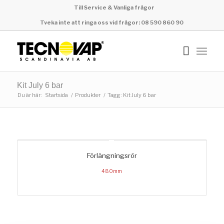
Till Service & Vanliga frågor
Tveka inte att ringa oss vid frågor: 08 590 860 90
Kit July 6 bar
Du är här:
Startsida
/
Produkter
/
Tagg: Kit July 6 bar
Förlängningsrör
480mm