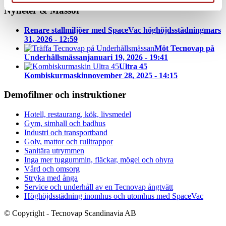
Nyheter & Mässor
Renare stallmiljöer med SpaceVac höghöjdsstädning
mars
31, 2026 - 12:59
Möt Tecnovap på
Underhållsmässan
januari 19, 2026 - 19:41
Ultra 45
Kombiskurmaskin
november 28, 2025 - 14:15
Demofilmer och instruktioner
Hotell, restaurang, kök, livsmedel
Gym, simhall och badhus
Industri och transportband
Golv, mattor och rulltrappor
Sanitära utrymmen
Inga mer tuggummin, fläckar, mögel och ohyra
Vård och omsorg
Stryka med ånga
Service och underhåll av en Tecnovap ångtvätt
Höghöjdsstädning inomhus och utomhus med SpaceVac
© Copyright - Tecnovap Scandinavia AB