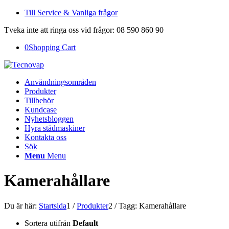
Till Service & Vanliga frågor
Tveka inte att ringa oss vid frågor: 08 590 860 90
0
Shopping Cart
Användningsområden
Produkter
Tillbehör
Kundcase
Nyhetsbloggen
Hyra städmaskiner
Kontakta oss
Sök
Menu
Menu
Kamerahållare
Du är här:
Startsida
1
/
Produkter
2
/
Tagg: Kamerahållare
Sortera utifrån
Default