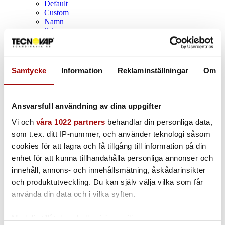
Default
Custom
Namn
Pris
Datum
Popularity (sales)
Average rating
Relevance
Samtycke
Information
Reklaminställningar
Om
Random
Product ID
Visa
100 Produkter per sida
Ansvarsfull användning av dina uppgifter
100 Produkter per sida
200 Produkter per sida
Vi och
våra 1022 partners
behandlar din personliga data,
300 Produkter per sida
som t.ex. ditt IP-nummer, och använder teknologi såsom
cookies för att lagra och få tillgång till information på din
enhet för att kunna tillhandahålla personliga annonser och
Camera Mounting Clamp
innehåll, annons- och innehållsmätning, åskådarinsikter
och produktutveckling. Du kan själv välja vilka som får
1st
använda din data och i vilka syften.
Med din tillåtelse skulle vi även vilja: