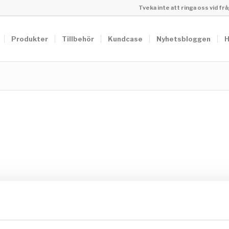
Tveka inte att ringa oss vid f
Produkter
Tillbehör
Kundcase
Nyhetsbloggen
H