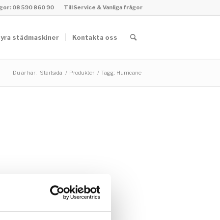
rågor: 08 590 860 90
Till Service & Vanliga frågor
yra städmaskiner
Kontakta oss
Du är här:
Startsida
/
Produkter
/
Tagg: Hurricane