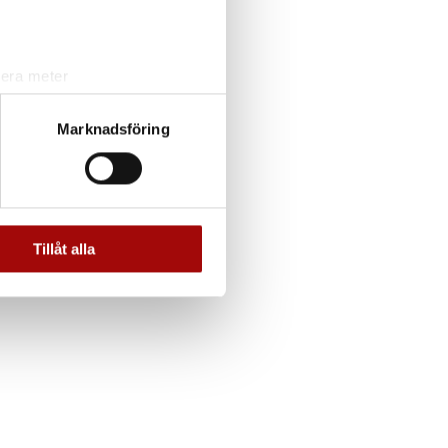
lera meter
ryck)
ljsektionen
. Du kan ändra
Marknadsföring
andahålla funktioner för
n information från din enhet
 tur kombinera informationen
Tillåt alla
deras tjänster.