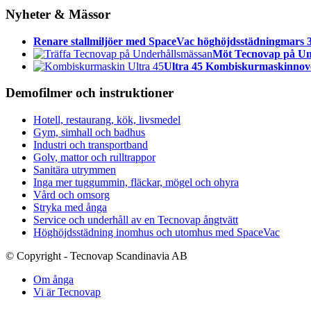
Nyheter & Mässor
Renare stallmiljöer med SpaceVac höghöjdsstädning
mars 3
Möt Tecnovap på Un
Ultra 45 Kombiskurmaskin
nov
Demofilmer och instruktioner
Hotell, restaurang, kök, livsmedel
Gym, simhall och badhus
Industri och transportband
Golv, mattor och rulltrappor
Sanitära utrymmen
Inga mer tuggummin, fläckar, mögel och ohyra
Vård och omsorg
Stryka med ånga
Service och underhåll av en Tecnovap ångtvätt
Höghöjdsstädning inomhus och utomhus med SpaceVac
© Copyright - Tecnovap Scandinavia AB
Om ånga
Vi är Tecnovap