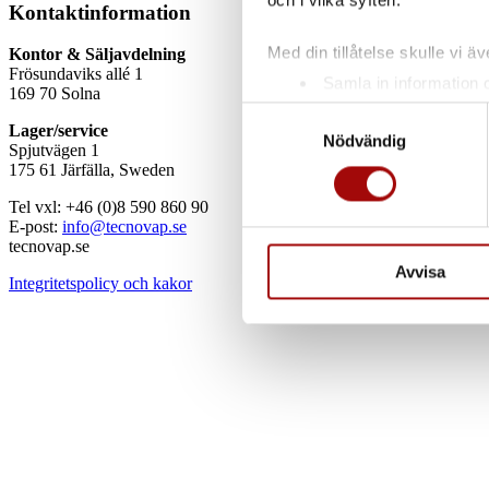
Kontaktinformation
Med din tillåtelse skulle vi äve
Kontor & Säljavdelning
Frösundaviks allé 1
Samla in information 
169 70 Solna
Identifiera din enhet 
Samtyckesval
Lager/service
Ta reda på mer om hur dina pe
Nödvändig
Spjutvägen 1
eller dra tillbaka ditt samtyc
175 61 Järfälla, Sweden
Tel vxl: +46 (0)8 590 860 90
Vi använder enhetsidentifierar
E-post:
info@tecnovap.se
sociala medier och analysera 
tecnovap.se
till de sociala medier och a
Avvisa
Integritetspolicy och kakor
med annan information som du 