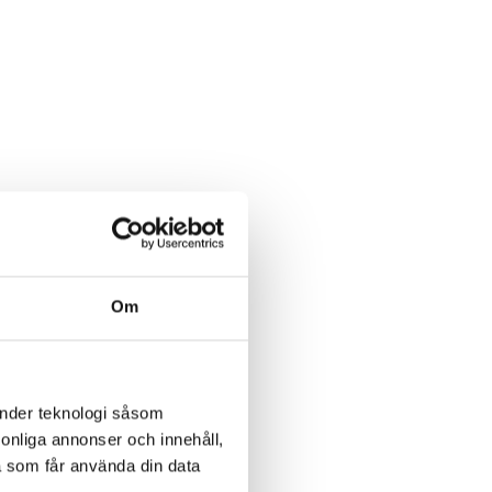
Om
änder teknologi såsom
rsonliga annonser och innehåll,
a som får använda din data