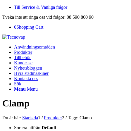
Till Service & Vanliga frågor
Tveka inte att ringa oss vid frågor: 08 590 860 90
0
Shopping Cart
Användningsområden
Produkter
Tillbehör
Kundcase
Nyhetsbloggen
Hyra städmaskiner
Kontakta oss
Sök
Menu
Menu
Clamp
Du är här:
Startsida
1
/
Produkter
2
/
Tagg: Clamp
Sortera utifrån
Default