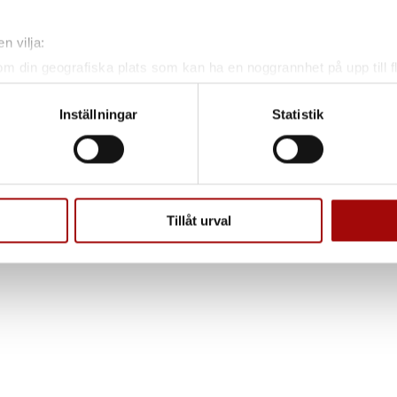
n vilja:
om din geografiska plats som kan ha en noggrannhet på upp till f
genom att aktivt skanna den för specifika kännetecken (fingeravt
rsonliga uppgifter behandlas och ställ in dina preferenser i
deta
Inställningar
Statistik
ke när som helst från cookie-förklaringen.
e för att anpassa innehållet och annonserna till användarna, tillh
vår trafik. Vi vidarebefordrar även sådana identifierare och anna
nnons- och analysföretag som vi samarbetar med. Dessa kan i sin
Tillåt urval
har tillhandahållit eller som de har samlat in när du har använt 