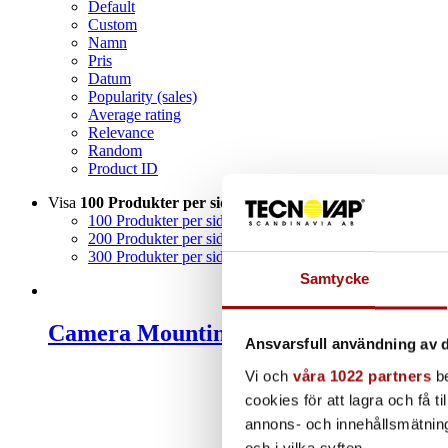
Default
Custom
Namn
Pris
Datum
Popularity (sales)
Average rating
Relevance
Random
Product ID
Visa
100 Produkter per sida
100 Produkter per sida
200 Produkter per sida
300 Produkter per sida
Samtycke
Camera Mounting Clamp
Ansvarsfull användning av d
Vi och
våra 1022 partners
be
cookies för att lagra och få t
annons- och innehållsmätning
och i vilka syften.