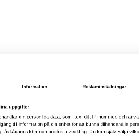
Information
Reklaminställningar
ina uppgifter
1st
handlar din personliga data, som t.ex. ditt IP-nummer, och anv
illgång till information på din enhet för att kunna tillhandahålla pe
, åskådarinsikter och produktutveckling. Du kan själv välja vilk