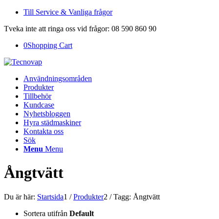
Till Service & Vanliga frågor
Tveka inte att ringa oss vid frågor: 08 590 860 90
0
Shopping Cart
Användningsområden
Produkter
Tillbehör
Kundcase
Nyhetsbloggen
Hyra städmaskiner
Kontakta oss
Sök
Menu
Menu
Ångtvätt
Du är här:
Startsida
1
/
Produkter
2
/
Tagg: Ångtvätt
Sortera utifrån
Default