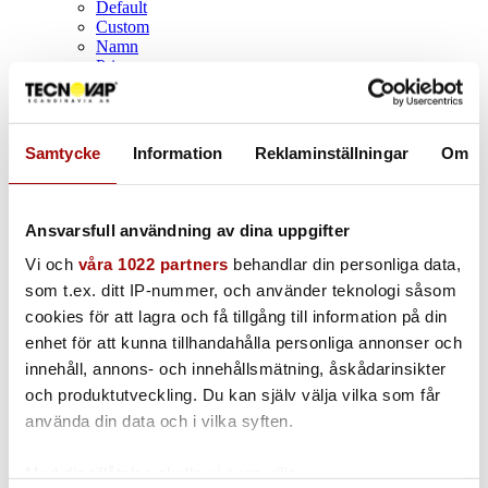
Default
Custom
Namn
Pris
Datum
Popularity (sales)
Average rating
Relevance
Samtycke
Information
Reklaminställningar
Om
Random
Product ID
Visa
100 Produkter per sida
Ansvarsfull användning av dina uppgifter
100 Produkter per sida
200 Produkter per sida
Vi och
våra 1022 partners
behandlar din personliga data,
300 Produkter per sida
som t.ex. ditt IP-nummer, och använder teknologi såsom
cookies för att lagra och få tillgång till information på din
enhet för att kunna tillhandahålla personliga annonser och
Steam-X ångpistol
innehåll, annons- och innehållsmätning, åskådarinsikter
och produktutveckling. Du kan själv välja vilka som får
använda din data och i vilka syften.
Med din tillåtelse skulle vi även vilja: