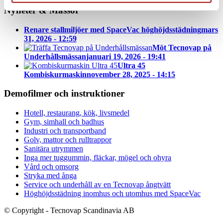
Nyheter & Mässor
Renare stallmiljöer med SpaceVac höghöjdsstädning
mars
31, 2026 - 12:59
Möt Tecnovap på
Underhållsmässan
januari 19, 2026 - 19:41
Ultra 45
Kombiskurmaskin
november 28, 2025 - 14:15
Demofilmer och instruktioner
Hotell, restaurang, kök, livsmedel
Gym, simhall och badhus
Industri och transportband
Golv, mattor och rulltrappor
Sanitära utrymmen
Inga mer tuggummin, fläckar, mögel och ohyra
Vård och omsorg
Stryka med ånga
Service och underhåll av en Tecnovap ångtvätt
Höghöjdsstädning inomhus och utomhus med SpaceVac
© Copyright - Tecnovap Scandinavia AB