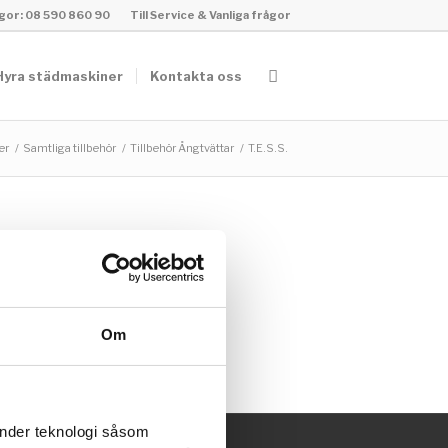
rågor: 08 590 860 90
Till Service & Vanliga frågor
Hyra städmaskiner
Kontakta oss
er
/
Samtliga tillbehör
/
Tillbehör Ångtvättar
/
T.E.S.S.
Om
änder teknologi såsom