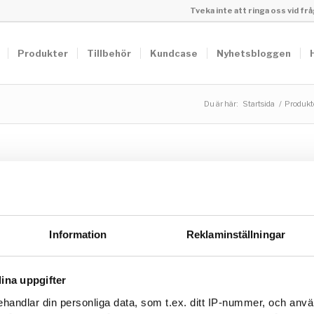
Tveka inte att ringa oss vid f
Produkter
Tillbehör
Kundcase
Nyhetsbloggen
Du är här:
Startsida
/
Produkt
Information
Reklaminställningar
ina uppgifter
handlar din personliga data, som t.ex. ditt IP-nummer, och anv