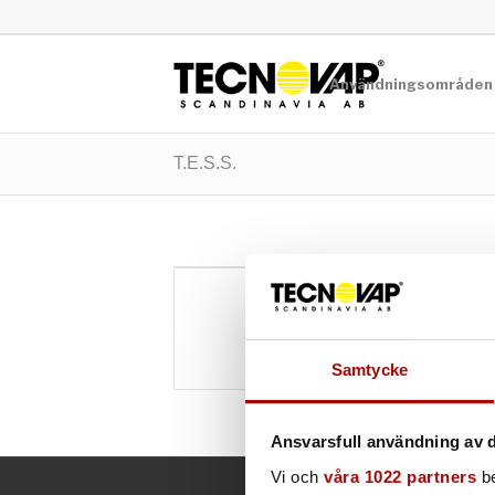
Användningsområden
T.E.S.S.
T.E.S.S. – 10 bar
10 bar
Samtycke
Ansvarsfull användning av d
Vi och
våra 1022 partners
be