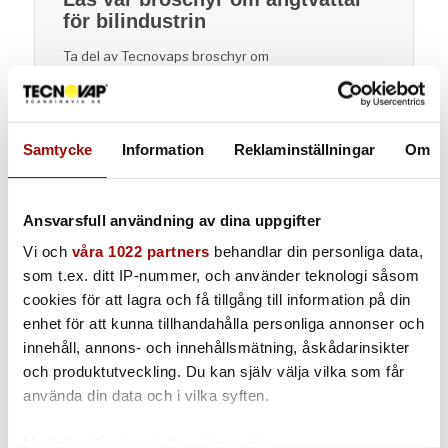
för bilindustrin
Ta del av Tecnovaps broschyr om
ångrengöringssystem för biltvätt, bilinteriörer och
professionell fordonsrengöring. Broschyren visar
olika lösningar och användningsområden för
ångtvätt inom bilindustrin.
Samtycke
Information
Reklaminställningar
Om
Öppna broschyren
Ansvarsfull användning av dina uppgifter
Vi och
våra 1022 partners
behandlar din personliga data,
som t.ex. ditt IP-nummer, och använder teknologi såsom
cookies för att lagra och få tillgång till information på din
Varför ånga för rengöring
enhet för att kunna tillhandahålla personliga annonser och
av bilinteriörer?
innehåll, annons- och innehållsmätning, åskådarinsikter
och produktutveckling. Du kan själv välja vilka som får
Ångrengöring av bilinteriörer eliminerar
använda din data och i vilka syften.
obehagliga lukter, svamp, bakterier och kvalster
som är skadliga för hälsan.
Med din tillåtelse skulle vi även vilja: