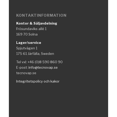
KONTAKTINFORMATION
Kontor & Säljavdelning
Frösundaviks allé 1
169 70 Solna
Lager/service
Spjutvägen 1
175 61 Järfälla, Sweden
Tel vxl: +46 (0)8 590 860 90
E-post:
info@tecnovap.se
tecnovap.se
Integritetspolicy och kakor