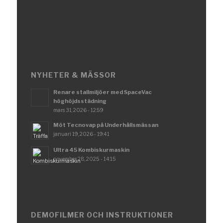
NYHETER & MÄSSOR
Renare stallmiljöer med SpaceVac
höghöjdsstädning
mars 31, 2026 - 12:59
Möt Tecnovap på Underhållsmässan
januari 19, 2026 - 19:41
Ultra 45 Kombiskurmaskin
november 28, 2025 - 14:15
DEMOFILMER OCH INSTRUKTIONER