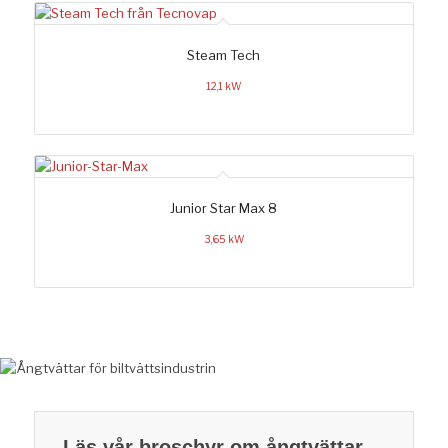
Steam Tech
12,1 kW
Junior Star Max 8
3,65 kW
Läs vår broschyr om ångtvättar